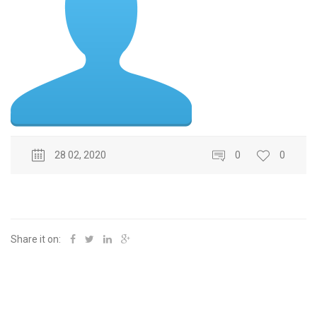
28 02, 2020
0
0
Share it on: