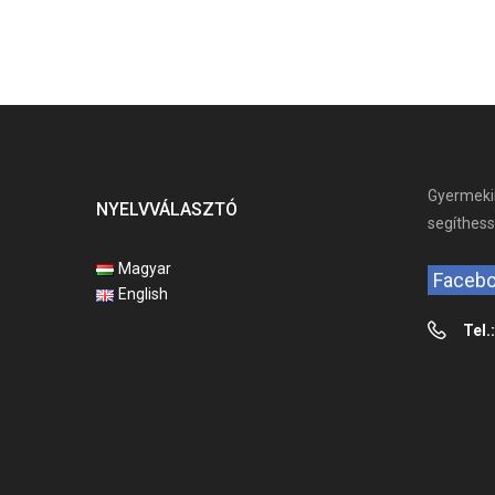
Gyermekin
NYELVVÁLASZTÓ
segíthes
Magyar
Faceb
English
Tel.