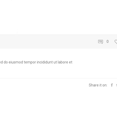
0
sed do eiusmod tempor incididunt ut labore et
Share it on: