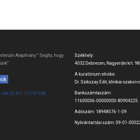
tenzív Alapítvány ” Segíts, hogy
Székhely:
sünk”
4032 Debrecen, Nagyerdei krt. 98
A kuratórium elnöke:
ook
Dr. Szikszay Edit, klinikai szakorv
Bankszámlaszám:
:
+36 52 411 717/57108
11600006-00000000-80904225
Adószám: 18948576-1-09
Nyilvántartási szám: 09-01-0002