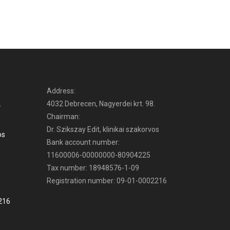
Address:
.
4032 Debrecen, Nagyerdei krt. 98.
Chairman:
Dr. Szikszay Edit, klinikai szakorvos
os
Bank account number:
11600006-00000000-80904225
Tax number: 18948576-1-09
Registration number: 09-01-0002216
216