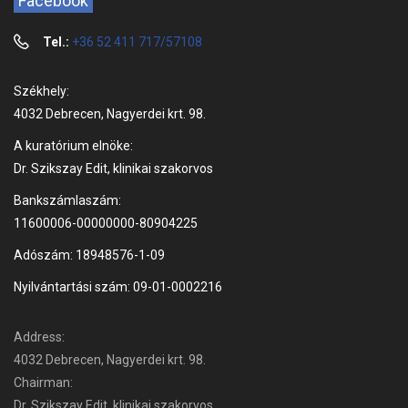
Facebook
Tel.:
+36 52 411 717/57108
Székhely:
4032 Debrecen, Nagyerdei krt. 98.
A kuratórium elnöke:
Dr. Szikszay Edit, klinikai szakorvos
Bankszámlaszám:
11600006-00000000-80904225
Adószám: 18948576-1-09
Nyilvántartási szám: 09-01-0002216
Address:
4032 Debrecen, Nagyerdei krt. 98.
Chairman:
Dr. Szikszay Edit, klinikai szakorvos